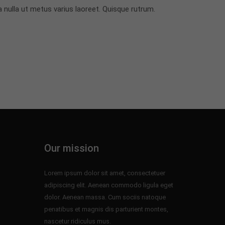
rra nulla ut metus varius laoreet. Quisque rutrum.
Our mission
Lorem ipsum dolor sit amet, consectetuer
adipiscing elit. Aenean commodo ligula eget
dolor. Aenean massa. Cum sociis natoque
penatibus et magnis dis parturient montes,
nascetur ridiculus mus.