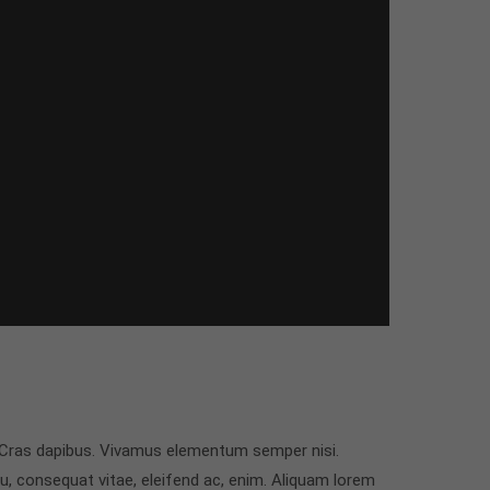
t. Cras dapibus. Vivamus elementum semper nisi.
eu, consequat vitae, eleifend ac, enim. Aliquam lorem