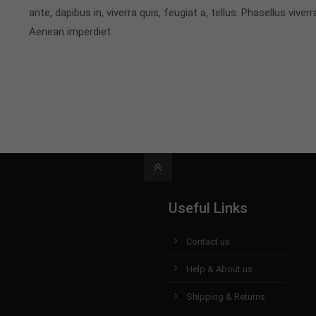
ante, dapibus in, viverra quis, feugiat a, tellus. Phasellus vive
Aenean imperdiet.
Useful Links
Contact us
Help & About us
Shipping & Returns