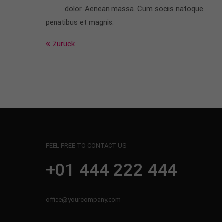
dolor. Aenean massa. Cum sociis natoque
penatibus et magnis.
Zurück
FEEL FREE TO CONTACT US
+01 444 222 444
office@yourcompany.com