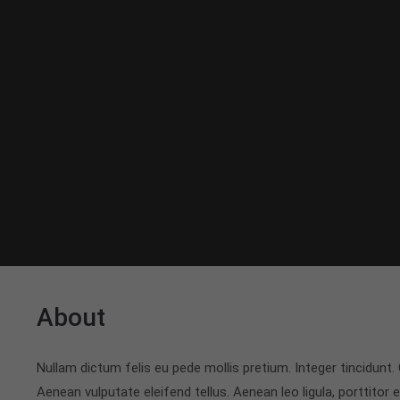
About
Nullam dictum felis eu pede mollis pretium. Integer tincidun
Aenean vulputate eleifend tellus. Aenean leo ligula, porttitor 