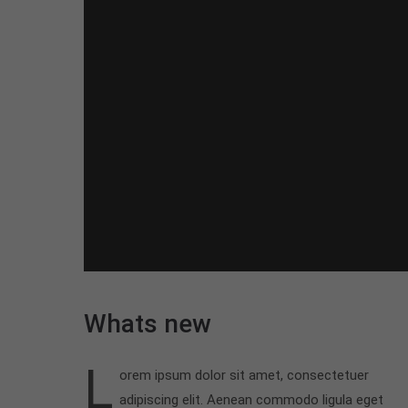
Whats new
L
orem ipsum dolor sit amet, consectetuer
adipiscing elit. Aenean commodo ligula eget