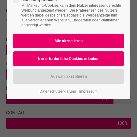
Mit Marketing-Cookies kann dem Nutzer interessengerechte
Lorem ipsum dolor sit amet, consectetuer adipiscing elit.
Werbung angezeigt werden. Die Präferenzen des Nutzers
werden dabei gespeichert, sodass die Werbeanzeige ihm
Aenean commodo ligula eget dolor.
aus verschiedenen Websiten, Endgeräten oder Plattformen
angezeigt werden.
DESIGN
75%
SEO
65%
PRINT
Datenschutzerklärung
Impressum
86%
CONTAO
100%