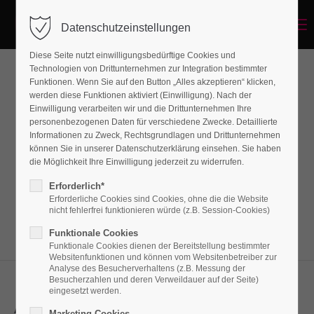
Menu
Datenschutzeinstellungen
Diese Seite nutzt einwilligungsbedürftige Cookies und
Technologien von Drittunternehmen zur Integration bestimmter
Funktionen. Wenn Sie auf den Button „Alles akzeptieren“ klicken,
Animated Chartbars
werden diese Funktionen aktiviert (Einwilligung). Nach der
Einwilligung verarbeiten wir und die Drittunternehmen Ihre
personenbezogenen Daten für verschiedene Zwecke. Detaillierte
Informationen zu Zweck, Rechtsgrundlagen und Drittunternehmen
Lorem ipsum dolor sit amet, consectetuer
können Sie in unserer Datenschutzerklärung einsehen. Sie haben
adipiscing elit. Aenean commodo ligula eget
die Möglichkeit Ihre Einwilligung jederzeit zu widerrufen.
dolor. Aenean massa.
Erforderlich*
Erforderliche Cookies sind Cookies, ohne die die Website
nicht fehlerfrei funktionieren würde (z.B. Session-Cookies)
Funktionale Cookies
Funktionale Cookies dienen der Bereitstellung bestimmter
Websitenfunktionen und können vom Websitenbetreiber zur
Analyse des Besucherverhaltens (z.B. Messung der
Besucherzahlen und deren Verweildauer auf der Seite)
eingesetzt werden.
Animated chartbars
Marketing Cookies