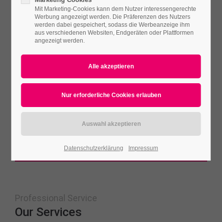
We are Experts
Mit Marketing-Cookies kann dem Nutzer interessengerechte
Werbung angezeigt werden. Die Präferenzen des Nutzers
werden dabei gespeichert, sodass die Werbeanzeige ihm
Lorem ipsum dolor sit amet, consectetuer adipiscing elit.
aus verschiedenen Websiten, Endgeräten oder Plattformen
Aenean commodo ligula eget dolor. Aenean massa. Cum
angezeigt werden.
sociis natoque penatibus et magnis dis parturient montes,
nascetur ridiculus mus. Donec quam felis, ultricies nec,
pellentesque eu, pretium quis, sem. Nulla consequat
massa quis enim. Donec pede justo, fringilla vel, aliquet
nec, vulputate eget, arcu.
CONTACT US
Datenschutzerklärung
Impressum
Professional Service
Our Services